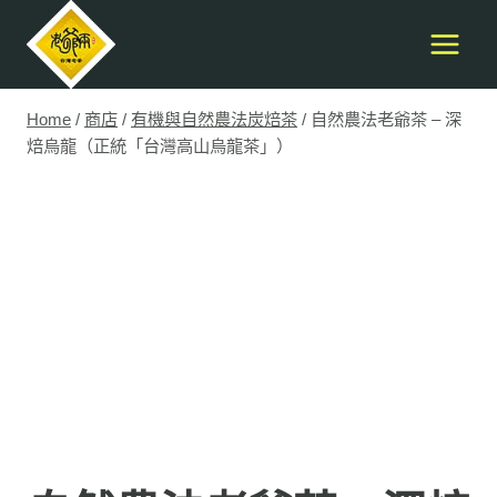
Skip
to
content
Home
/
商店
/
有機與自然農法炭焙茶
/
自然農法老爺茶 – 深
焙烏龍（正統「台灣高山烏龍茶」）