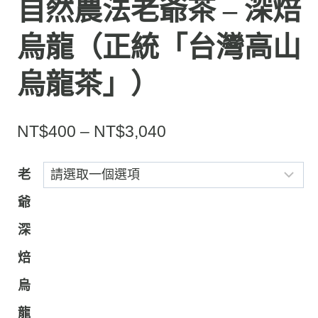
自然農法老爺茶 – 深焙
烏龍（正統「台灣高山
烏龍茶」）
價
NT$
400
–
NT$
3,040
格
老
範
爺
圍：
深
NT$400
到
焙
NT$3,040
烏
龍