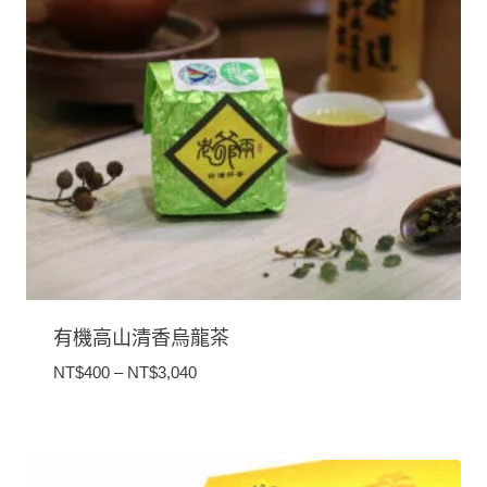
有機高山清香烏龍茶
價
NT$
400
–
NT$
3,040
格
範
圍：
NT$400