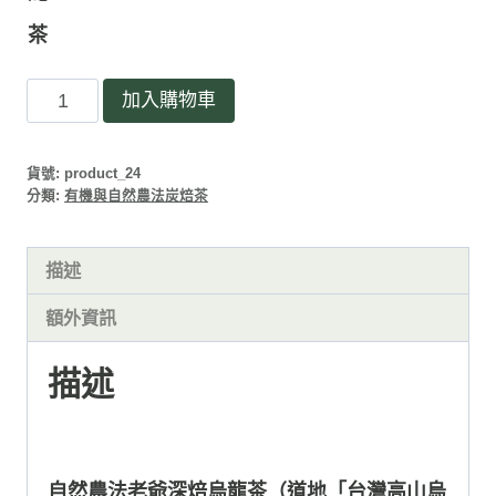
茶
自
加入購物車
然
農
貨號:
product_24
法
分類:
有機與自然農法炭焙茶
老
爺
描述
茶
-
額外資訊
深
焙
描述
烏
龍
（正
自然農法老爺深焙烏龍茶（道地「台灣高山烏