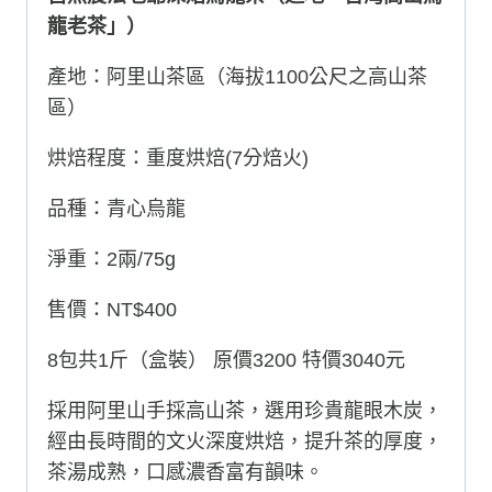
統
龍老茶」）
「台
灣
產地：阿里山茶區（海拔1100公尺之高山茶
高
區）
山
烏
烘焙程度：重度烘焙(7分焙火)
龍
品種：青心烏龍
茶」）
數
淨重：2兩/75g
量
售價：NT$400
8包共1斤（盒裝） 原價3200 特價3040元
採用阿里山手採高山茶，選用珍貴龍眼木炭，
經由長時間的文火深度烘焙，提升茶的厚度，
茶湯成熟，口感濃香富有韻味。