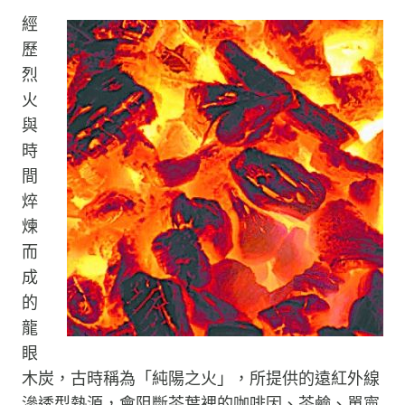
經
歷
烈
火
與
時
間
焠
煉
而
成
的
龍
眼
木炭，古時稱為「純陽之火」，所提供的遠紅外線
滲透型熱源，會阻斷茶葉裡的咖啡因、茶鹼、單寧