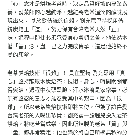
「心」念才是烘焙老茶時，決定品質好壞的專業素
養，製茶師的心越純淨，越能將老茶溫潤的醇味展
現出來。 基於對傳統的信賴，劉充霈堅持採用傳
統炭焙正「道」，努力保有台灣老茶天然「正」
味，過程中即使必須承受身心勞頓之苦，他依然本
著「善」念，盡一己之力完成傳承，這是他始終不
變的願望。
老茶炭焙技術「很難」！ 貴在堅持 劉充霈用「真
心」堅持龍眼木炭焙茶，技術、身心、時間關關都
得突破，過程中灰頭黑臉、汗水淋漓是家常事，必
須有堅忍的意志才能忍受其中的艱辛，因為「很
難」，所以老茶炭焙技術即將失傳，但為了讓喜愛
台灣老茶的人喝出珍貴，劉充霈一股腦兒投入老茶
烘焙，將吃苦當成樂，因此所焙製的老茶「質」與
「量」都非常穩定，他也樂於將自己所學無私的分