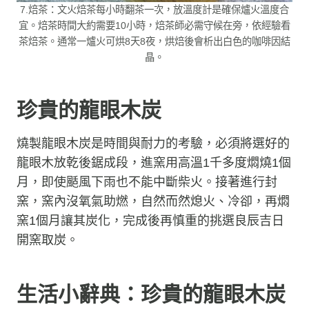
7.焙茶：文火焙茶每小時翻茶一次，放溫度計是確保爐火溫度合
宜。焙茶時間大約需要10小時，焙茶師必需守候在旁，依經驗看
茶焙茶。通常一爐火可烘8天8夜，烘焙後會析出白色的咖啡因結
晶。
珍貴的龍眼木炭
燒製龍眼木炭是時間與耐力的考驗，必須將選好的
龍眼木放乾後鋸成段，進窯用高溫1千多度燜燒1個
月，即使颳風下雨也不能中斷柴火。接著進行封
窯，窯內沒氧氣助燃，自然而然熄火、冷卻，再燜
窯1個月讓其炭化，完成後再慎重的挑選良辰吉日
開窯取炭。
生活小辭典：珍貴的龍眼木炭