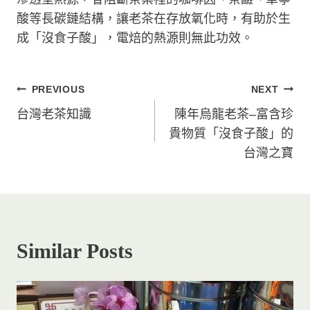
酸等長碳鏈結構，讓老茶在存放氧化時，有助於生
成「沒食子酸」，電焙的熱源則無此功效。
文
PREVIOUS
NEXT
章
台灣老茶知識
陳年烏龍老茶–富含珍
貴物質「沒食子酸」的
導
台灣之寶
覽
Similar Posts