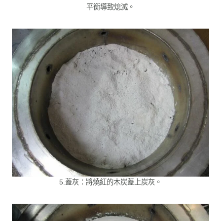
平衡導致熄滅。
5.蓋灰：將燒紅的木炭蓋上炭灰。