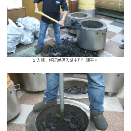
2.入爐：將碎炭鏟入爐中均勻鋪平。