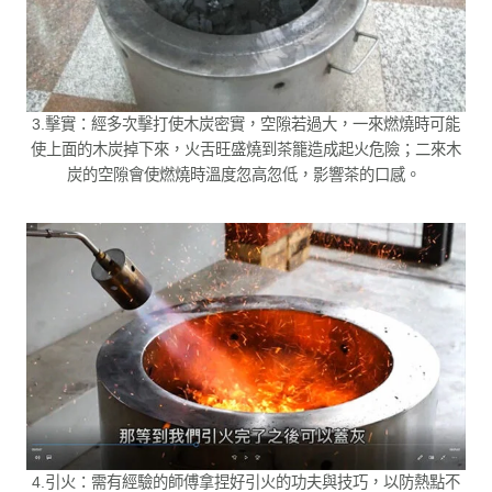
3.擊實：經多次擊打使木炭密實，空隙若過大，一來燃燒時可能
使上面的木炭掉下來，火舌旺盛燒到茶籠造成起火危險；二來木
炭的空隙會使燃燒時溫度忽高忽低，影響茶的口感。
4.引火：需有經驗的師傅拿捏好引火的功夫與技巧，以防熱點不