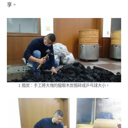
享。
1.搗炭：手工將大塊的龍眼木炭搗碎成乒乓球大小。