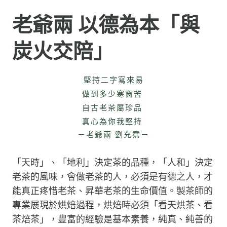
老爺兩 以德為本「與
炭火交陪」
堅持二字寫來易
做到多少寒窗苦
自古老茶屬珍品
真心為你我堅持
－老爺兩 劉充霈－
「天時」、「地利」決定茶的品種，「人和」決定
老茶的風味，會做老茶的人，必須是有德之人，才
能真正疼惜老茶、昇華老茶的生命價值。製茶師的
專業展現於烘焙過程，烘焙時必須「看天烘茶、看
茶焙茶」，豐富的經驗是基本素養，純真、純善的