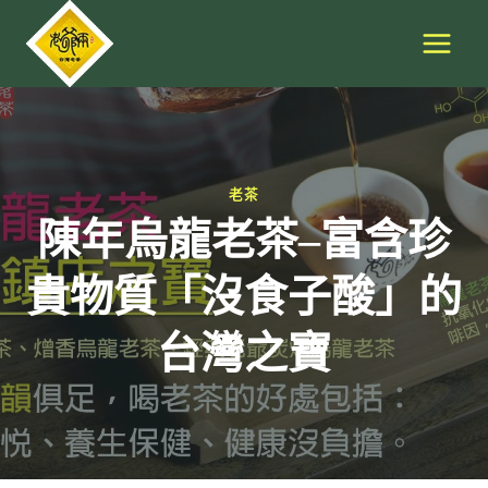
Skip
to
content
老茶
陳年烏龍老茶–富含珍
貴物質「沒食子酸」的
台灣之寶