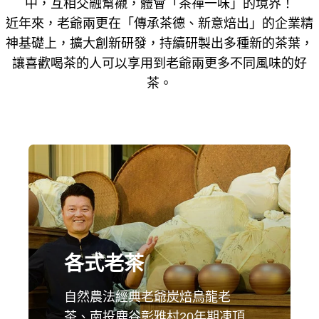
中，互相交融幫襯，體會「茶禪一味」的境界！
近年來，老爺兩更在「傳承茶德、新意焙出」的企業精
神基礎上，擴大創新研發，持續研製出多種新的茶葉，
讓喜歡喝茶的人可以享用到老爺兩更多不同風味的好
茶。
各式老茶
自然農法經典老爺炭焙烏龍老
茶、南投鹿谷彰雅村20年期凍頂