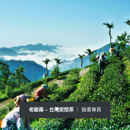
每週2、5晚上9點
老爺兩 – 台灣炭焙茶
｜ 臉書專頁