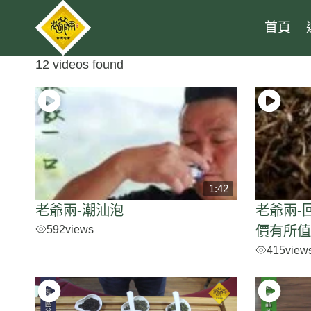
Skip
首頁
to
content
12 videos found
1:42
老爺兩-潮汕泡
老爺兩-
592
views
價有所
415
view