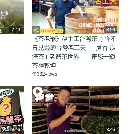
2:40
8:59
《茶老爺》(#手工台灣茶!!) 你不
曾見過的台灣老工夫── 蔗香 炭
焙茶!! 老爺茶世界 ── 帶您一窺
茶裡乾坤
332
views
9:45
3:46