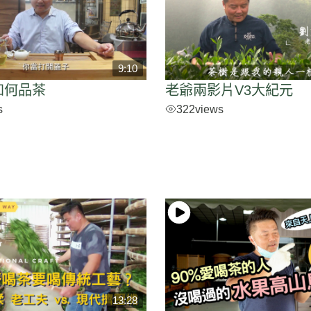
9:10
如何品茶
老爺兩影片V3大紀元
s
322
views
13:28