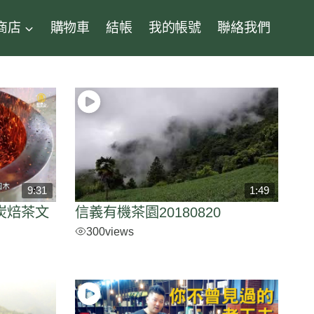
商店
購物車
結帳
我的帳號
聯絡我們
9:31
1:49
炭焙茶文
信義有機茶園20180820
300
views