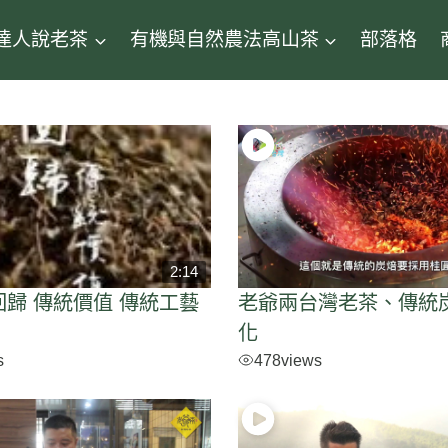
達人說老茶
有機與自然農法高山茶
部落格
2:14
回歸 傳統價值 傳統工藝
老爺兩台灣老茶、傳統
值
化
s
478
views