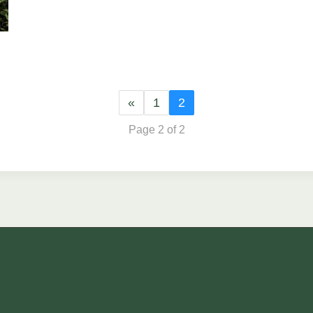
«
1
2
Page 2 of 2